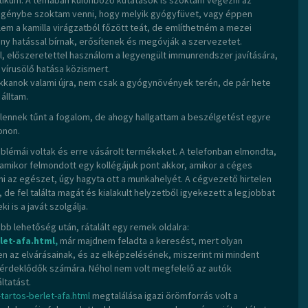
otikum. A témában különböző kutatások is szoktam végezni az
s igénybe szoktam venni, hogy melyik gyógyfüvet, vagy éppen
elem a kamilla virágzatból főzött teát, de említhetném a mezei
ony hatással bírnak, erősítenek és megóvják a szervezetet.
, előszeretettel használom a legyengült immunrendszer javítására,
 vírusölő hatása közismert.
ukkanok valami újra, nem csak a gyógynövények terén, de pár hete
álltam.
lennek tűnt a fogalom, de ahogy hallgattam a beszélgetést egyre
onon.
roblémái voltak és erre vásárolt termékeket. A telefonban elmondta,
mikor felmondott egy kollégájuk pont akkor, amikor a céges
zni az egészet, úgy hagyta ott a munkahelyét. A cégvezető hirtelen
, de fel találta magát és kialakult helyzetből igyekezett a legjobbat
 is a javát szolgálja.
obb lehetőség után, rátalált egy remek oldalra:
let-afa.html,
már majdnem feladta a keresést, mert olyan
en az elvárásainak, és az elképzelésének, miszerint mi mindent
z érdeklődők számára. Néhol nem volt megfelelő az autók
ltatást.
-tartos-berlet-afa.html
megtalálása igazi örömforrás volt a