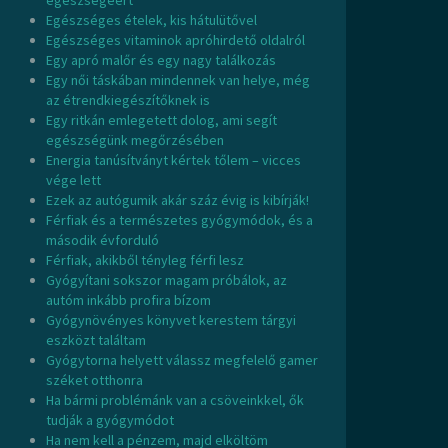
egészségéért
Egészséges ételek, kis hátulütővel
Egészséges vitaminok apróhirdető oldalról
Egy apró malőr és egy nagy találkozás
Egy női táskában mindennek van helye, még
az étrendkiegészítőknek is
Egy ritkán emlegetett dolog, ami segít
egészségünk megőrzésében
Energia tanúsítványt kértek tőlem – vicces
vége lett
Ezek az autógumik akár száz évig is kibírják!
Férfiak és a természetes gyógymódok, és a
második évforduló
Férfiak, akikből tényleg férfi lesz
Gyógyítani sokszor magam próbálok, az
autóm inkább profira bízom
Gyógynövényes könyvet kerestem tárgyi
eszközt találtam
Gyógytorna helyett válassz megfelelő gamer
széket otthonra
Ha bármi problémánk van a csöveinkkel, ők
tudják a gyógymódot
Ha nem kell a pénzem, majd elköltöm