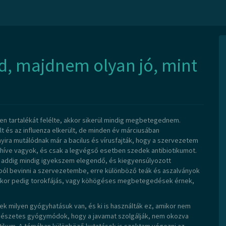
, majdnem olyan jó, mint
en tartalékát felélte, akkor sikerül mindig megbetegednem.
t és az influenza elkerült, de minden év márciusában
ra mutálódnak már a bacilus és vírusfajták, hogy a szervezetem
híve vagyok, és csak a legvégső esetben szedek antibiotikumot.
, addig mindig igyekszem elegendő, és kiegyensúlyozott
gyóból bevinni a szervezetembe, erre különböző teák és aszalványok
Amikor pedig torokfájás, vagy köhögéses megbetegedések érnek,
k milyen gyógyhatásuk van, és ki is használták ez, amikor nem
rmészetes gyógymódok, hogy a javamat szolgálják, nem okozva