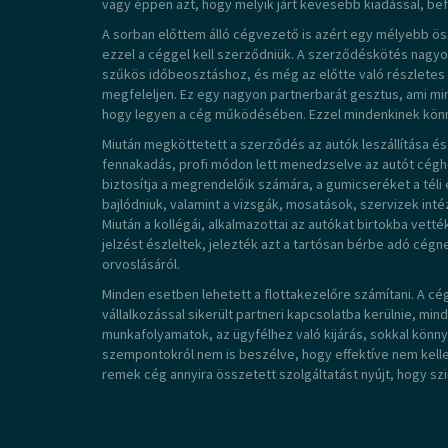
vagy éppen azt, hogy melyik járt kevesebb kiadással, bef
A sorban előttem álló cégvezető is azért egy mélyebb ö
ezzel a céggel kell szerződniük. A szerződéskötés nagy
szűkös időbeosztáshoz, és még az előtte való részletes 
megfeleljen. Ez egy nagyon partnerbarát gesztus, ami mind
hogy legyen a cég működésében. Ezzel mindenkinek könnye
Miután megköttetett a szerződés az autók leszállítása és
fennakadás, profi módon lett menedzselve az autót céghe
biztosítja a megrendelőik számára, a gumicseréket a téli
bajlódniuk, valamint a vizsgák, mosatások, szervizek inté
Miután a kollégái, alkalmazottai az autókat birtokba vetté
jelzést észleltek, jelezték azt a tartósan bérbe adó cégne
orvoslásáról.
Minden esetben lehetett a flottakezelőre számítani. A 
vállalkozással sikerült partneri kapcsolatba kerülnie, min
munkafolyamatok, az ügyfélhez való kijárás, sokkal könn
szempontokról nem is beszélve, hogy effektíve nem kellet
remek cég annyira összetett szolgáltatást nyújt, hogy sz