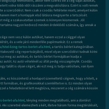
 dolgozója felmondott, akkor nem szerez be a cég saját autókat,
tett volna több időt rászánni a megvalósításra. Ezért is volt remek
te a szerződést. Nem csak a csodás feltételei miatt, amelyet külön
hanem mert a honlapjuk első látásra megnyerte a tetszését.
yet még a szakavatatlan szemek is könnyen kiismernek. Jól
k tartalma nagyon kedvező minden érdeklődő számára, így annak a
a cége nem vesz külön autókat, hanem ezzel a céggel olyan
nlétét, és a vele járó mindenféle papírmunkát. Ez a remek
/hitel-lizing-tartos-berlet-afa.html
, a tartós bérlet kategóriában.
ttakezelő cég repertoárjából, mivel olyan szerződést tudnak kötni
szi meg az autókat, és tartós bérlet formájában kiadja a
z autót. Az autó vételénél az áfát pedig visszaigénylik. Csodás
 talált is olyan céget, aki ezt meg is tudja valósítani, van ilyen
alálni, ez köszönhető a honlapot üzemeltető cégnek, hogy a hitelt, a
tett formában, és grafikonokkal szemléltetve is. Ez minden olyan
zel a feladatkörrel lett megbízva, miszerint a cég számára kössön
os-berlet-afa.html
, tényleg minden megtalálható, ami a döntést
. Aki szeretné elemezheti a két, illetve három forma megtérülését,