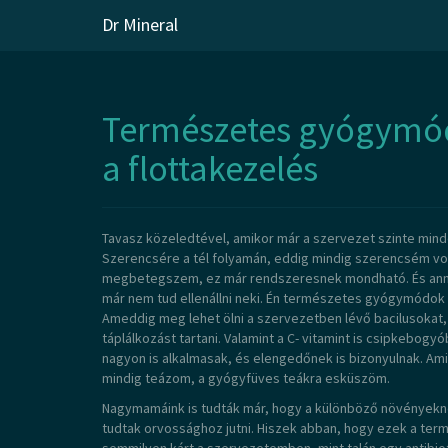
Dr Mineral
Skip
to
Természetes gyógymód
content
a flottakezelés
Tavasz közeledtével, amikor már a szervezet szinte mind
Szerencsére a tél folyamán, eddig mindig szerencsém vol
megbetegszem, ez már rendszeresnek mondható. És annyi
már nem tud ellenállni neki. Én természetes gyógymódok 
Ameddig meg lehet ölni a szervezetben lévő bacilusokat
táplálkozást tartani. Valamint a C- vitamint is csipkebo
nagyon is alkalmasak, és elengedőnek is bizonyulnak. 
mindig teázom, a gyógyfüves teákra esküszöm.
Nagymamáink is tudták már, hogy a különböző növényekne
tudtak orvossághoz jutni. Hiszek abban, hogy ezek a te