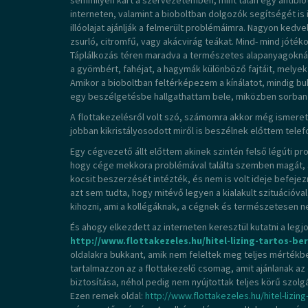
semmilyen kárt a szervezetemben, mint talán egy antibi
interneten, valamint a bioboltban dolgozók segítségét i
illóolajat ajánlják a felmerült problémáimra. Nagyon kedv
zsurló, citromfű, vagy akácvirág teákat. Mind- mind jóték
Táplálkozás téren maradva a természetes alapanyagoknál
a gyömbért, fahéjat, a hagymák különböző fajtáit, melyek
Amikor a bioboltban feltérképezem a kínálatot, mindig b
egy beszélgetésbe hallgathattam bele, miközben sorban 
A flottakezelésről volt szó, számomra akkor még ismeret
jobban kikristályosodott miről is beszélnek előttem telef
Egy cégvezető állt előttem akinek szintén felső légúti p
hogy cége mekkora problémával találta szemben magát, a
kocsit beszerzését intézték, és nem is volt ideje befeje
azt sem tudta, hogy mitévő legyen a kialakult szituációval
kihozni, ami a kollégáknak, a cégnek és természetesen neki
És ahogy elkezdett az interneten keresztül kutatni a legj
http://www.flottakezeles.hu/hitel-lizing-tartos-ber
oldalakra bukkant, amik nem feleltek meg teljes mértékb
tartalmazzon az a flottakezelő csomag, amit ajánlanak a
biztosítása, néhol pedig nem nyújtottak teljes körű szolgá
Ezen remek oldal:
http://www.flottakezeles.hu/hitel-lizing