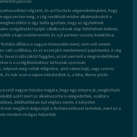
ektetett pénzzel.
sszehasonlítást végzett, és azt hozta ki végeredményként, hogy
on egyszerűen meg, a cég rendkívüli módon alkalmazkodott a
megbeszélést is úgy tudta igazítani, hogy az ügyfelének
en szolgáltatást nyújtó vállalkozásnak alap feltételnek kellene,
bb a kapcsolatteremtés és a jó partneri viszony kialakítása.
 flottába állítása is nagyon könnyedén ment, nem volt semmi
z való szállítása, és ez ezzel járó mindennemű papírmunka. A cég
 és tavaszi időszaktól függően, ezzel sem kell a megrendelőiknek
zése is a szolgáltatásikhoz tartoznak szorosan.
k, teljesen meg voltak elégedve, amit valami bajt, vagy szerviz
k, és már azon a napon intézkedtek is, a hiba, illetve jelzés
cégvezető nagyon büszke magára, hogy egy ennyire jó, megbízható
dinkább azért mert az alkalmazottai is elégedettek, ezáltal a
yebben, átláthatóbban tud véghez menni. A kényelmi
t már meglévő dolgozóját a flottakezeléssel terhelnie, mert ez a
inte mindent elvégez helyettük.