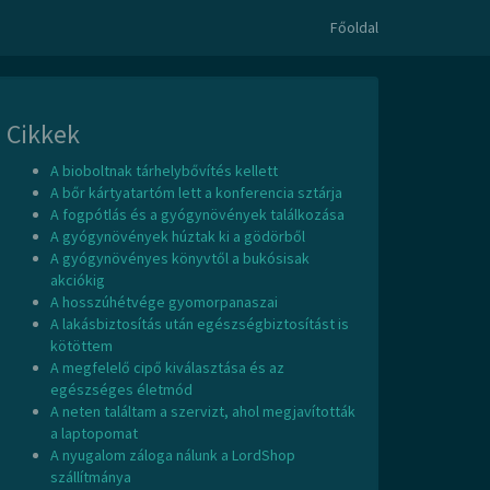
Főoldal
Cikkek
A bioboltnak tárhelybővítés kellett
A bőr kártyatartóm lett a konferencia sztárja
A fogpótlás és a gyógynövények találkozása
A gyógynövények húztak ki a gödörből
A gyógynövényes könyvtől a bukósisak
akciókig
A hosszúhétvége gyomorpanaszai
A lakásbiztosítás után egészségbiztosítást is
kötöttem
A megfelelő cipő kiválasztása és az
egészséges életmód
A neten találtam a szervizt, ahol megjavították
a laptopomat
A nyugalom záloga nálunk a LordShop
szállítmánya