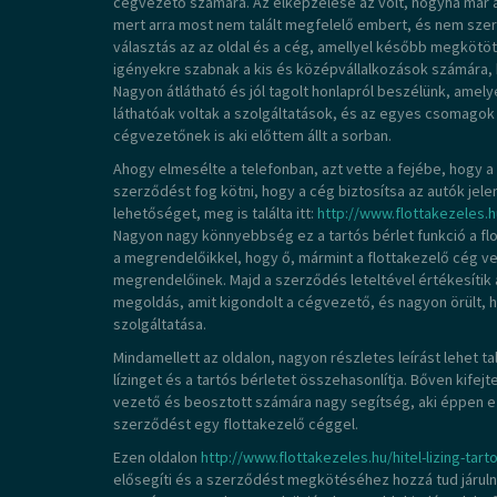
cégvezető számára. Az elképzelése az volt, hogyha már a
mert arra most nem talált megfelelő embert, és nem szere
választás az az oldal és a cég, amellyel később megkötöt
igényekre szabnak a kis és középvállalkozások számára, 
Nagyon átlátható és jól tagolt honlapról beszélünk, amel
láthatóak voltak a szolgáltatások, és az egyes csomago
cégvezetőnek is aki előttem állt a sorban.
Ahogy elmesélte a telefonban, azt vette a fejébe, hogy 
szerződést fog kötni, hogy a cég biztosítsa az autók jele
lehetőséget, meg is találta itt:
http://www.flottakezeles.hu
Nagyon nagy könnyebbség ez a tartós bérlet funkció a flo
a megrendelőikkel, hogy ő, mármint a flottakezelő cég ve
megrendelőinek. Majd a szerződés leteltével értékesítik a
megoldás, amit kigondolt a cégvezető, és nagyon örült, hogy
szolgáltatása.
Mindamellett az oldalon, nagyon részletes leírást lehet t
lízinget és a tartós bérletet összehasonlítja. Bőven kifej
vezető és beosztott számára nagy segítség, aki éppen ez
szerződést egy flottakezelő céggel.
Ezen oldalon
http://www.flottakezeles.hu/hitel-lizing-tart
elősegíti és a szerződést megkötéséhez hozzá tud járulni