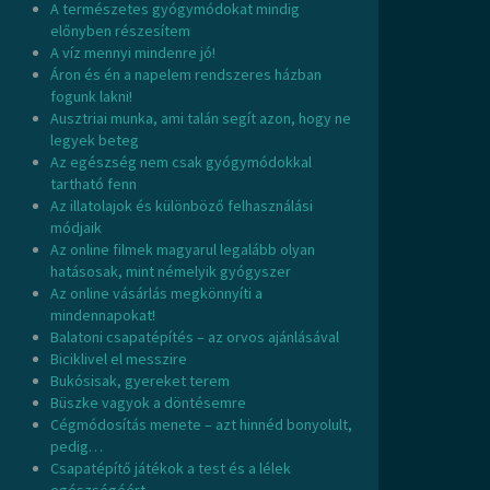
A természetes gyógymódokat mindig
előnyben részesítem
A víz mennyi mindenre jó!
Áron és én a napelem rendszeres házban
fogunk lakni!
Ausztriai munka, ami talán segít azon, hogy ne
legyek beteg
Az egészség nem csak gyógymódokkal
tartható fenn
Az illatolajok és különböző felhasználási
módjaik
Az online filmek magyarul legalább olyan
hatásosak, mint némelyik gyógyszer
Az online vásárlás megkönnyíti a
mindennapokat!
Balatoni csapatépítés – az orvos ajánlásával
Biciklivel el messzire
Bukósisak, gyereket terem
Büszke vagyok a döntésemre
Cégmódosítás menete – azt hinnéd bonyolult,
pedig…
Csapatépítő játékok a test és a lélek