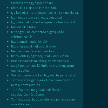
természetes gyógymódokra
Hidraulika olajak az isteni erőtől
Így készül a motor jogosítvány! – sok munkával
Így támogatom az új életstílusomat
Így tudom elintézni betegen is a bevásárlást
Készülünk a télre
Mit tegyél, ha elveszted a gyógyítód
telefonszámát?
Napelemet mindenkinek!
Napenergiával működő állatkert
Nem minden hasznos, ami bio
Nincs jobb gyógyszer, mint 220-al előzni…
Professzionális minőség az rdealer.hu-n
Salgó polc ár, ami különösen érzékeny pont
egy új boltnál
Sok mindenre oda kell figyelni, ha jön a baba
Természetes gyógymód, majdnem olyan jó,
mint a flottakezelés
Természetes megoldást kínálnak a
cégalapítás kérdésére
Természetes, hogy mindenki a jó motorgumi
árakat keresi