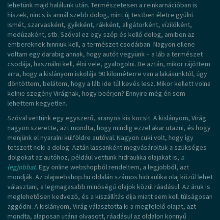
lehetünk majd halálunk után. Természetesen a reinkarnációban is
hiszek, nincs is annál szebb dolog, mint új testben életre gyúlni
ismét, szarvasként, gyíkként, rákként, aligátorként, vízilóként,
medúzaként, stb. Szóval ez egy szép és kellő dolog, amiben az
embereknek hinniük kell, a természet csodáiban. Nagyon ellene
voltam egy darabig annak, hogy autót vegyünk – a láb a természet
csodája, használni kell, élni vele, gyalogolni. De aztán, mikor rájöttem
arra, hogy a kislányom iskolája 90 kilométerre van a lakásunktól, úgy
döntöttem, belátom, hogy a láb ide túl kevés lesz. Mikor kellett volna
kelnie szegény Virágnak, hogy beérjen? Ennyire még én sem
lehettem kegyetlen.
Szóval vettünk egy egyszerű, aranyos kis kocsit. A kislányom, Virág
nagyon szerette, azt mondta, hogy mindig ezzel akar utazni, és hogy
menjünk el nyaralni külföldre autóval. Nagyon cuki volt, hogy így
tetszett neki a dolog. Aztán lassanként megvásároltuk a szükséges
dolgokat az autóhoz, például vettünk hidraulika olajakat is,
a
legjobbat.
Egy online webshopból rendeltem, a legjobból, azt
mondják. Az olajwebshop.hu oldalán számos hidraulika olaj közül lehet
választani, a legmagasabb minőségű olajok közül ráadásul. Az áruk is
meglehetősen kedvező, és a kiszállítás díja miatt sem kell túlságosan
aggódni. A kislányom, Virág választotta ki a megfelelő olajat, azt
mondta, alaposan utána olvasott, ráadásul az oldalon könnyű