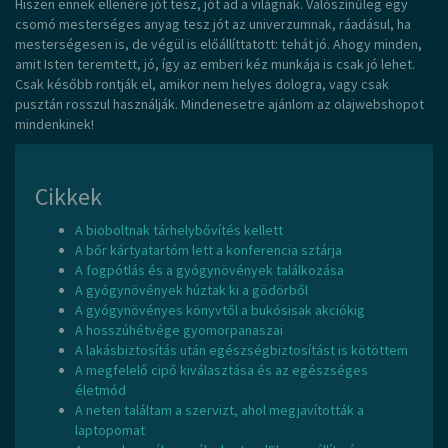
Hiszen ennek ellenére jót tesz, jót ad a világnak. Valószínűleg egy
csomó mesterséges anyag tesz jót az univerzumnak, ráadásul, ha
mesterségesen is, de végül is előállíttatott: tehát jó. Ahogy minden,
amit Isten teremtett, jó, így az emberi kéz munkája is csak jó lehet.
Csak később rontják el, amikor nem helyes dologra, vagy csak
pusztán rosszul használják. Mindenesetre ajánlom az olajwebshopot
mindenkinek!
Cikkek
A bioboltnak tárhelybővítés kellett
A bőr kártyatartóm lett a konferencia sztárja
A fogpótlás és a gyógynövények találkozása
A gyógynövények húztak ki a gödörből
A gyógynövényes könyvtől a bukósisak akciókig
A hosszúhétvége gyomorpanaszai
A lakásbiztosítás után egészségbiztosítást is kötöttem
A megfelelő cipő kiválasztása és az egészséges
életmód
A neten találtam a szervizt, ahol megjavították a
laptopomat