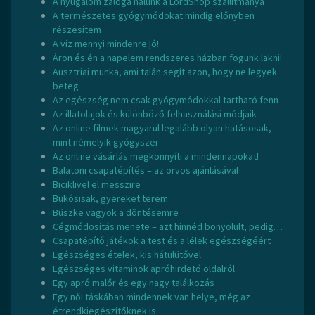
A nyugalom záloga nálunk a LordShop szállítmánya
A természetes gyógymódokat mindig előnyben
részesítem
A víz mennyi mindenre jó!
Áron és én a napelem rendszeres házban fogunk lakni!
Ausztriai munka, ami talán segít azon, hogy ne legyek
beteg
Az egészség nem csak gyógymódokkal tartható fenn
Az illatolajok és különböző felhasználási módjaik
Az online filmek magyarul legalább olyan hatásosak,
mint némelyik gyógyszer
Az online vásárlás megkönnyíti a mindennapokat!
Balatoni csapatépítés – az orvos ajánlásával
Biciklivel el messzire
Bukósisak, gyereket terem
Büszke vagyok a döntésemre
Cégmódosítás menete – azt hinnéd bonyolult, pedig…
Csapatépítő játékok a test és a lélek egészségéért
Egészséges ételek, kis hátulütővel
Egészséges vitaminok apróhirdető oldalról
Egy apró malőr és egy nagy találkozás
Egy női táskában mindennek van helye, még az
étrendkiegészítőknek is