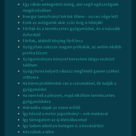
Egy ritkán emlegetett dolog, ami segít egészségünk
megőrzésében
Energia tanúsítványt kértek tőlem – vicces vége lett
Ezek az autógumik akár száz évig is kibírják!
Férfiak és a természetes gyógymódok, és a második
évforduló
Férfiak, akikből tényleg férfi lesz
Gyógyítani sokszor magam próbálok, az autóm inkább
profira bízom
Gyógynövényes könyvet kerestem tárgyi eszközt
találtam
Gyógytorna helyett válassz megfelelő gamer széket
otthonra
Ha bármi problémánk van a csöveinkkel, ők tudják a
gyógymódot
Ha nem kell a pénzem, majd elköltöm természetes
gyógymódokra
Hidraulika olajak az isteni erőtől
Így készül a motor jogosítvány! – sok munkával
Így támogatom az új életstílusomat
Így tudom elintézni betegen is a bevásárlást
Készülünk a télre