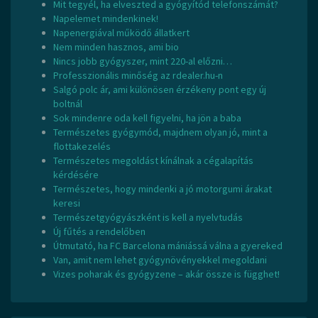
Mit tegyél, ha elveszted a gyógyítód telefonszámát?
Napelemet mindenkinek!
Napenergiával működő állatkert
Nem minden hasznos, ami bio
Nincs jobb gyógyszer, mint 220-al előzni…
Professzionális minőség az rdealer.hu-n
Salgó polc ár, ami különösen érzékeny pont egy új
boltnál
Sok mindenre oda kell figyelni, ha jön a baba
Természetes gyógymód, majdnem olyan jó, mint a
flottakezelés
Természetes megoldást kínálnak a cégalapítás
kérdésére
Természetes, hogy mindenki a jó motorgumi árakat
keresi
Természetgyógyászként is kell a nyelvtudás
Új fűtés a rendelőben
Útmutató, ha FC Barcelona mániássá válna a gyereked
Van, amit nem lehet gyógynövényekkel megoldani
Vizes poharak és gyógyzene – akár össze is függhet!