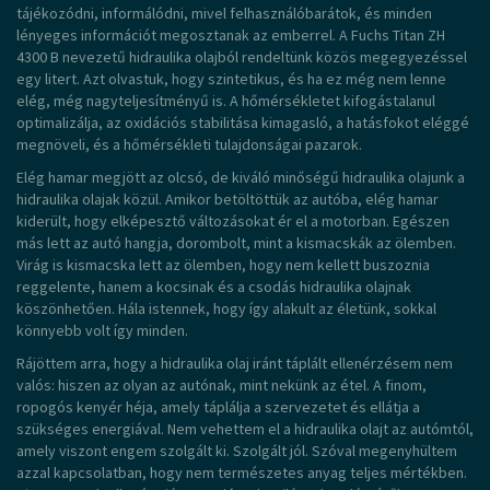
tájékozódni, informálódni, mivel felhasználóbarátok, és minden
lényeges információt megosztanak az emberrel. A Fuchs Titan ZH
4300 B nevezetű hidraulika olajból rendeltünk közös megegyezéssel
egy litert. Azt olvastuk, hogy szintetikus, és ha ez még nem lenne
elég, még nagyteljesítményű is. A hőmérsékletet kifogástalanul
optimalizálja, az oxidációs stabilitása kimagasló, a hatásfokot eléggé
megnöveli, és a hőmérsékleti tulajdonságai pazarok.
Elég hamar megjött az olcsó, de kiváló minőségű hidraulika olajunk a
hidraulika olajak közül. Amikor betöltöttük az autóba, elég hamar
kiderült, hogy elképesztő változásokat ér el a motorban. Egészen
más lett az autó hangja, dorombolt, mint a kismacskák az ölemben.
Virág is kismacska lett az ölemben, hogy nem kellett buszoznia
reggelente, hanem a kocsinak és a csodás hidraulika olajnak
köszönhetően. Hála istennek, hogy így alakult az életünk, sokkal
könnyebb volt így minden.
Rájöttem arra, hogy a hidraulika olaj iránt táplált ellenérzésem nem
valós: hiszen az olyan az autónak, mint nekünk az étel. A finom,
ropogós kenyér héja, amely táplálja a szervezetet és ellátja a
szükséges energiával. Nem vehettem el a hidraulika olajt az autómtól,
amely viszont engem szolgált ki. Szolgált jól. Szóval megenyhültem
azzal kapcsolatban, hogy nem természetes anyag teljes mértékben.