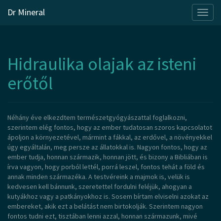
Dr Mineral
Skip
to
Hidraulika olajak az isteni
content
erőtől
Néhány éve elkezdtem természetgyógyászattal foglalkozni,
szerintem elég fontos, hogy az ember tudatosan szoros kapcsolatot
ápoljon a környezetével, mármint a fákkal, az erdővel, a növényekkel
úgy egyáltalán, meg persze az állatokkal is. Nagyon fontos, hogy az
ember tudja, honnan származik, honnan jött, és bizony a Bibliában is
írva vagyon, hogy porból lettél, porrá leszel, fontos tehát a föld és
annak minden származéka. A testvéreink a majmok is, velük is
kedvesen kell bánnunk, szeretettel fordulni feléjük, ahogyan a
kutyákhoz vagy a patkányokhoz is. Sosem bírtam elviselni azokat az
embereket, akik ezt a belátást nem birtokolják. Szerintem nagyon
fontos tudni ezt, tisztában lenni azzal, honnan származunk, mivé