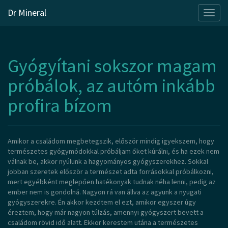
Dr Mineral
Skip
to
Gyógyítani sokszor magam
content
próbálok, az autóm inkább
profira bízom
Amikor a családom megbetegszik, először mindig igyekszem, hogy
természetes gyógymódokkal próbáljam őket kúrálni, és ha ezek nem
válnak be, akkor nyúlunk a hagyományos gyógyszerekhez. Sokkal
jobban szeretek először a természet adta forrásokkal próbálkozni,
mert egyébként meglepően hatékonyak tudnak néha lenni, pedig az
ember nem is gondolná. Nagyon rá van állva az agyunk a nyugati
gyógyszerekre. Én akkor kezdtem el ezt, amikor egyszer úgy
éreztem, hogy már nagyon túlzás, amennyi gyógyszert bevett a
családom rövid idő alatt. Ekkor kerestem utána a természetes