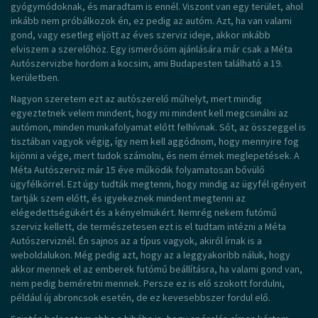
gyógymódoknak, és maradtam is ennél. Viszont van egy terület, ahol
inkább nem próbálkozok én, ez pedig az autóm. Azt, ha van valami
gond, vagy esetleg eljött az éves szerviz ideje, akkor inkább
elviszem a szerelőhöz. Egy ismerősöm ajánlására már csak a Méta
Autószervizbe hordom a kocsim, ami Budapesten található a 19.
kerületben.
Nagyon szeretem ezt az autószerelő műhelyt, mert mindig
egyeztetnek velem mindent, hogy mi mindent kell megcsinálni az
autómon, minden munkafolyamat előtt felhívnak. Sőt, az összeggel is
tisztában vagyok végig, így nem kell aggódnom, hogy mennyire fog
kijönni a vége, mert tudok számolni, és nem érnek meglepetések. A
Méta Autószerviz már 15 éve működik folyamatosan bővülő
ügyfélkörrel. Ezt úgy tudták megtenni, hogy mindig az ügyfél igényeit
tartják szem előtt, és igyekeznek mindent megtenni az
elégedettségükért és a kényelmükért. Nemrég nekem futómű
szerviz kellett, de természetesen ezt is el tudtam intézni a Méta
Autószerviznél. Én sajnos az a típus vagyok, akiről írnak is a
weboldalukon. Még pedig azt, hogy az a leggyakoribb náluk, hogy
akkor mennek el az emberek futómű beállításra, ha valami gond van,
nem pedig beméretni mennek. Persze ez is elő szokott fordulni,
például új abroncsok esetén, de ez kevesebbszer fordul elő.