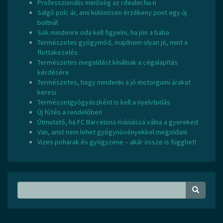
Professzionális minőség az rdealer.hu-n
Salgó polc ár, ami különösen érzékeny pont egy új
boltnál
Sok mindenre oda kell figyelni, ha jön a baba
Természetes gyógymód, majdnem olyan jó, mint a
flottakezelés
Természetes megoldást kínálnak a cégalapítás
kérdésére
Természetes, hogy mindenki a jó motorgumi árakat
keresi
Természetgyógyászként is kell a nyelvtudás
Új fűtés a rendelőben
Útmutató, ha FC Barcelona mániássá válna a gyereked
Van, amit nem lehet gyógynövényekkel megoldani
Vizes poharak és gyógyzene – akár össze is függhet!