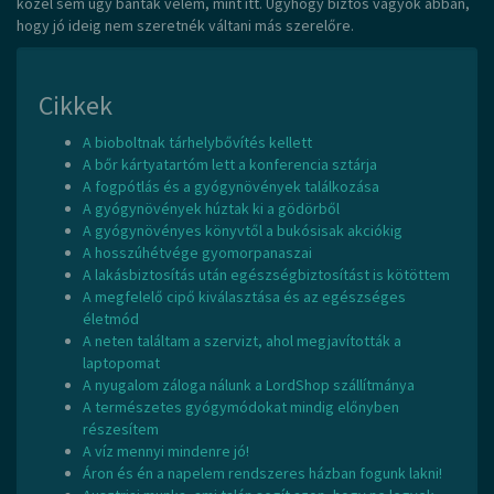
közel sem úgy bántak velem, mint itt. Úgyhogy biztos vagyok abban,
hogy jó ideig nem szeretnék váltani más szerelőre.
Cikkek
A bioboltnak tárhelybővítés kellett
A bőr kártyatartóm lett a konferencia sztárja
A fogpótlás és a gyógynövények találkozása
A gyógynövények húztak ki a gödörből
A gyógynövényes könyvtől a bukósisak akciókig
A hosszúhétvége gyomorpanaszai
A lakásbiztosítás után egészségbiztosítást is kötöttem
A megfelelő cipő kiválasztása és az egészséges
életmód
A neten találtam a szervizt, ahol megjavították a
laptopomat
A nyugalom záloga nálunk a LordShop szállítmánya
A természetes gyógymódokat mindig előnyben
részesítem
A víz mennyi mindenre jó!
Áron és én a napelem rendszeres házban fogunk lakni!