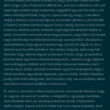
Szintén beleestem abba a hibába is, hogy spórolás címen kértem
őket, hogy csak a futóművet állítsák be, ami rossz alkatrész volt, azt
majd legközelebb megcsináltatom, nagyjából egy pár hét múlva. Ám
ekkor felvilágosítottak, hogy ez sajnos nem így megy, csak akkor
tudják a futómű szervizt elvégezni, ha minden alkatrész jól működik.
A futómű rendben tartása nagyon fontos dolog, hiszen ez köti össze
azokat az alkatrészeket, amelyek segítségével irányítani tudjuk az
autót. Szerintem nem kell sokat magyaráznom, hogy miért van ennek
nagy jelentősége közlekedésbiztonsági szempontból. Olvasható a
weboldalukon, hogy ugyan a munka nagy részét ők végzik el, ám a
futómű szerviz előtt nekünk is van néhány dolgunk, amit meg kell
tennünk, hogy sikeres legyen a művelet. Fontos, hogy az autónkon
lévő kerekek egyforma méretűek legyenek, valamint, hogy teljesen
üres kell legyen. Előbbit azért tartották fontosnak kiemelni, mert
vannak olyan autók, amelyek esetében a gyártó megengedi, hogy a
hátsó kerekek nagyobbak legyenek, mint az elsők. Utóbbi feladatra
pedig azért kell odafigyelni, mert ha plusz súly van az autóban, akkor
nem lehet rendesen beállítani a futóművet.
Én azért is szeretem a Méta Autószervizt, mert annak ellenére, hogy
nő vagyok, aki nem ért ezekhez a dolgokhoz, ugyanúgy kezelnek,
mint mindenki mást, és tényleg komolyan veszik a folyamatos
tájékoztatást. Sajnos máshol voltak már rossz tapasztalataim, ahol