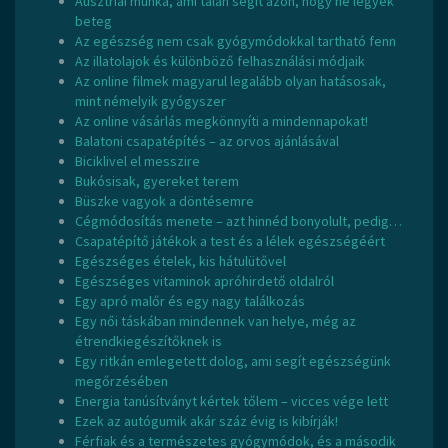
Ausztriai munka, ami talán segít azon, hogy ne legyek
beteg
Az egészség nem csak gyógymódokkal tartható fenn
Az illatolajok és különböző felhasználási módjaik
Az online filmek magyarul legalább olyan hatásosak,
mint némelyik gyógyszer
Az online vásárlás megkönnyíti a mindennapokat!
Balatoni csapatépítés – az orvos ajánlásával
Biciklivel el messzire
Bukósisak, gyereket terem
Büszke vagyok a döntésemre
Cégmódosítás menete – azt hinnéd bonyolult, pedig…
Csapatépítő játékok a test és a lélek egészségéért
Egészséges ételek, kis hátulütővel
Egészséges vitaminok apróhirdető oldalról
Egy apró malőr és egy nagy találkozás
Egy női táskában mindennek van helye, még az
étrendkiegészítőknek is
Egy ritkán emlegetett dolog, ami segít egészségünk
megőrzésében
Energia tanúsítványt kértek tőlem – vicces vége lett
Ezek az autógumik akár száz évig is kibírják!
Férfiak és a természetes gyógymódok, és a második