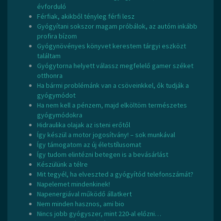
évforduló
Férfiak, akikből tényleg férfi lesz
Gyógyítani sokszor magam próbálok, az autóm inkább
profira bízom
Gyógynövényes könyvet kerestem tárgyi eszközt
találtam
Gyógytorna helyett válassz megfelelő gamer széket
otthonra
Ha bármi problémánk van a csöveinkkel, ők tudják a
gyógymódot
Ha nem kell a pénzem, majd elköltöm természetes
gyógymódokra
Hidraulika olajak az isteni erőtől
Így készül a motor jogosítvány! – sok munkával
Így támogatom az új életstílusomat
Így tudom elintézni betegen is a bevásárlást
Készülünk a télre
Mit tegyél, ha elveszted a gyógyítód telefonszámát?
Napelemet mindenkinek!
Napenergiával működő állatkert
Nem minden hasznos, ami bio
Nincs jobb gyógyszer, mint 220-al előzni…